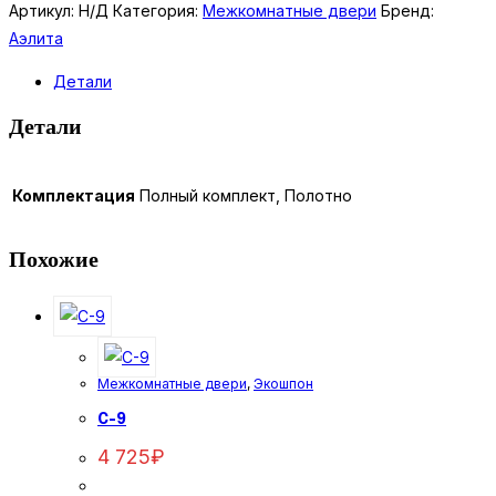
Antic
Артикул:
Н/Д
Категория:
Межкомнатные двери
Бренд:
Line
Аэлита
7
Детали
Детали
Комплектация
Полный комплект, Полотно
Похожие
Межкомнатные двери
,
Экошпон
C-9
4 725
₽