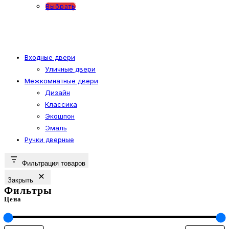
на
Этот
Выбрать
странице
товар
товара.
имеет
несколько
вариаций.
Входные двери
Уличные двери
Опции
Межкомнатные двери
можно
Дизайн
выбрать
Классика
на
Экошпон
странице
Эмаль
товара.
Ручки дверные
Фильтрация товаров
Закрыть
Фильтры
Цена