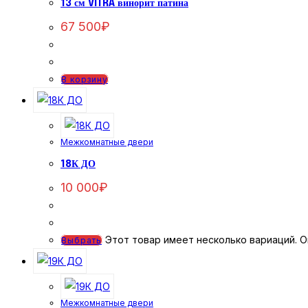
13 см VITRA винорит патина
67 500
₽
В корзину
Межкомнатные двери
18К ДО
10 000
₽
Этот товар имеет несколько вариаций. О
Выбрать
Межкомнатные двери