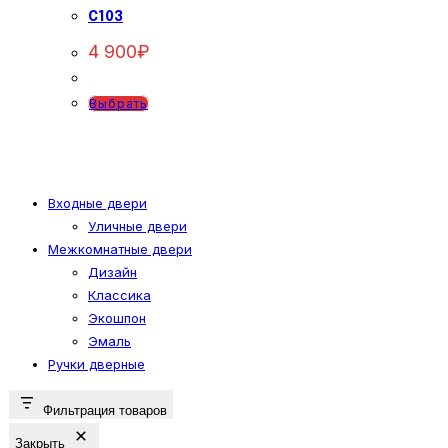
Опции
C103
можно
4 900
₽
выбрать
на
Этот
Выбрать
странице
товар
товара.
имеет
несколько
вариаций.
Входные двери
Уличные двери
Опции
Межкомнатные двери
можно
Дизайн
выбрать
Классика
на
Экошпон
странице
Эмаль
товара.
Ручки дверные
Фильтрация товаров
Закрыть