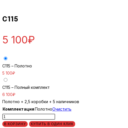
C115
5 100
₽
C115 – Полотно
5 100
₽
C115 – Полный комплект
6 100
₽
Полотно + 2,5 коробки + 5 наличников
Комплектация
Полотно
Очистить
Количество
товара
В КОРЗИНУ
КУПИТЬ В ОДИН КЛИК