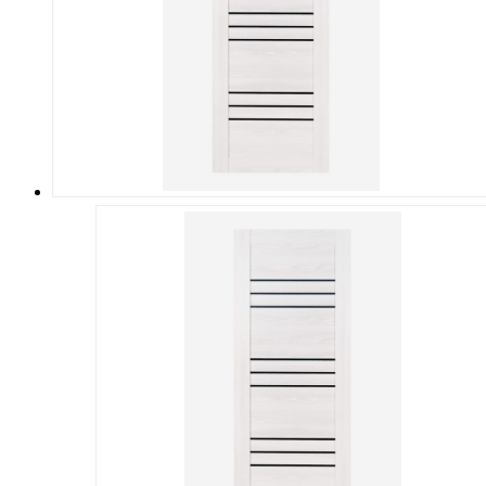
можно
выбрать
на
странице
товара.