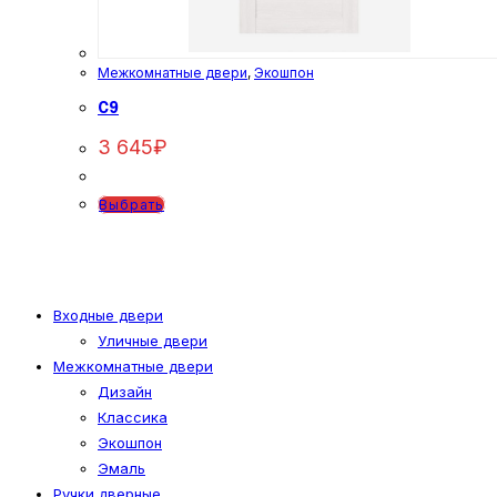
Межкомнатные двери
,
Экошпон
C9
3 645
₽
Этот
Выбрать
товар
имеет
несколько
вариаций.
Входные двери
Уличные двери
Опции
Межкомнатные двери
можно
Дизайн
выбрать
Классика
на
Экошпон
странице
Эмаль
товара.
Ручки дверные