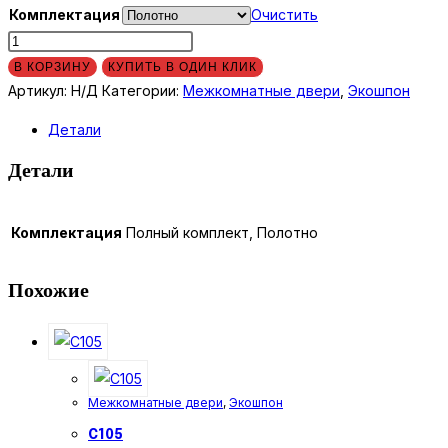
Комплектация
Очистить
Количество
товара
В КОРЗИНУ
КУПИТЬ В ОДИН КЛИК
C52
Артикул:
Н/Д
Категории:
Межкомнатные двери
,
Экошпон
Детали
Детали
Комплектация
Полный комплект, Полотно
Похожие
Межкомнатные двери
,
Экошпон
C105