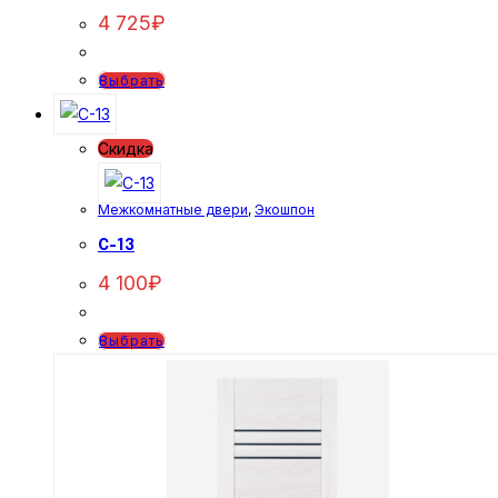
4 725
₽
Этот
Выбрать
товар
имеет
Скидка
несколько
вариаций.
Межкомнатные двери
,
Экошпон
Опции
можно
C-13
выбрать
4 100
₽
на
странице
Этот
Выбрать
товара.
товар
имеет
несколько
вариаций.
Опции