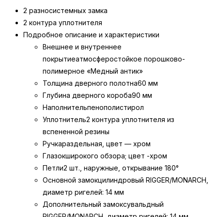
2 разносистемных замка
2 контура уплотнителя
Подробное описание и характеристики
Внешнее и внутреннее
покрытие
атмосферостойкое порошково-
полимерное «Медный антик»
Толщина дверного полотна
60 мм
Глубина дверного короба
90 мм
Наполнитель
пенополистирол
Уплотнитель
2 контура уплотнителя из
вспененной резины
Ручка
раздельная, цвет — хром
Глазок
широкого обзора; цвет -хром
Петли
2 шт., наружные, открывание 180°
Основной замок
цилиндровый RIGGER/MONARCH,
диаметр ригелей: 14 мм
Дополнительный замок
сувальдный
RIGGER/MONARCH, диаметр ригелей: 14 мм