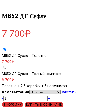
М652 ДГ Суфле
7 700
₽
М652 ДГ Суфле – Полотно
7 700
₽
М652 ДГ Суфле – Полный комплект
8 700
₽
Полотно + 2,5 коробки + 5 наличников
Комплектация
Очистить
Количество
-
+
товара
В КОРЗИНУ
КУПИТЬ В ОДИН КЛИК