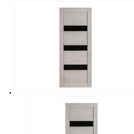
товар
имеет
несколько
вариаций.
Опции
можно
выбрать
на
странице
товара.