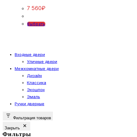
можно
7 560
₽
выбрать
на
Этот
Выбрать
странице
товар
товара.
имеет
несколько
вариаций.
Входные двери
Уличные двери
Опции
Межкомнатные двери
можно
Дизайн
выбрать
Классика
на
Экошпон
странице
Эмаль
товара.
Ручки дверные
Фильтрация товаров
Закрыть
Фильтры