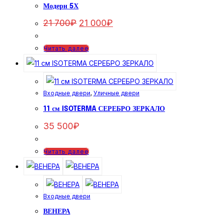
Модерн 5Х
Первоначальная
Текущая
21 700
₽
21 000
₽
цена
цена:
составляла
21
21
000₽.
Читать далее
700₽.
Входные двери
,
Уличные двери
11 см ISOTERMA СЕРЕБРО ЗЕРКАЛО
35 500
₽
Читать далее
Входные двери
ВЕНЕРА