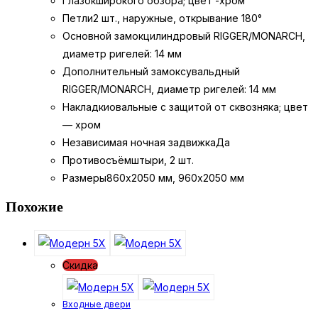
Глазок
широкого обзора; цвет -хром
Петли
2 шт., наружные, открывание 180°
Основной замок
цилиндровый RIGGER/MONARCH,
диаметр ригелей: 14 мм
Дополнительный замок
сувальдный
RIGGER/MONARCH, диаметр ригелей: 14 мм
Накладки
овальные с защитой от сквозняка; цвет
— хром
Независимая ночная задвижка
Да
Противосъём
штыри, 2 шт.
Размеры
860х2050 мм, 960х2050 мм
Похожие
Скидка
Входные двери