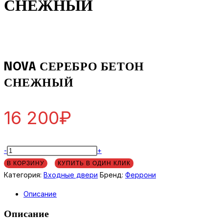
СНЕЖНЫЙ
СНЕЖНЫЙ
NOVA СЕРЕБРО БЕТОН
СНЕЖНЫЙ
16 200
₽
Количество
-
+
товара
В КОРЗИНУ
КУПИТЬ В ОДИН КЛИК
NOVA
Категория:
Входные двери
Бренд:
Феррони
СЕРЕБРО
Описание
БЕТОН
СНЕЖНЫЙ
Описание