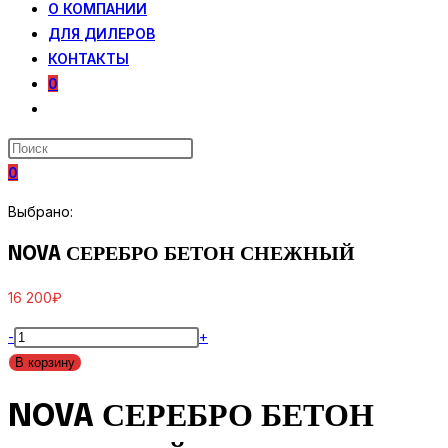
О КОМПАНИИ
ДЛЯ ДИЛЕРОВ
КОНТАКТЫ
0
ПЕРЕКЛЮЧИТЬ
ПОИСК
ПО
0
ВЕБ-
САЙТУ
Выбрано:
NOVA СЕРЕБРО БЕТОН СНЕЖНЫЙ
16 200
₽
Количество
-
+
товара
В корзину
NOVA
NOVA СЕРЕБРО БЕТОН
СЕРЕБРО
БЕТОН