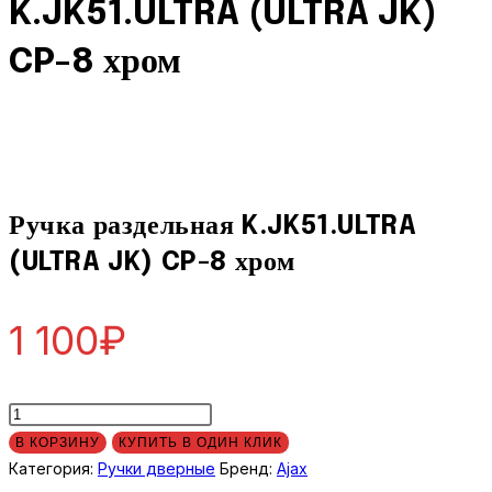
K.JK51.ULTRA (ULTRA JK)
(ULTRA
JK)
CP-8 хром
CP-
8
хром
Ручка раздельная K.JK51.ULTRA
(ULTRA JK) CP-8 хром
1 100
₽
Количество
товара
В КОРЗИНУ
КУПИТЬ В ОДИН КЛИК
Ручка
Категория:
Ручки дверные
Бренд:
Ajax