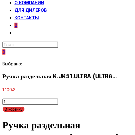
О КОМПАНИИ
ДЛЯ ДИЛЕРОВ
КОНТАКТЫ
0
ПЕРЕКЛЮЧИТЬ
ПОИСК
ПО
0
ВЕБ-
САЙТУ
Выбрано:
Ручка раздельная K.JK51.ULTRA (ULTRA…
1 100
₽
Количество
товара
В корзину
Ручка
Ручка раздельная
раздельная
K.JK51.ULTRA