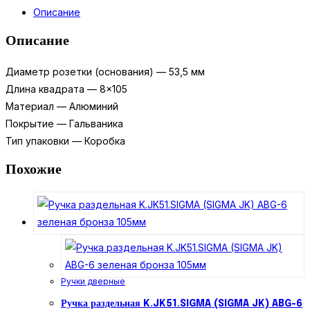
раздельная
Описание
R.JR54.FUSION
(FUSION
Описание
JR)
ABG-
Диаметр розетки (основания) — 53,5 мм
6
Длина квадрата — 8×105
зелёная
Материал — Алюминий
бронза
Покрытие — Гальваника
Тип упаковки — Коробка
Похожие
Ручки дверные
Ручка раздельная K.JK51.SIGMA (SIGMA JK) ABG-6