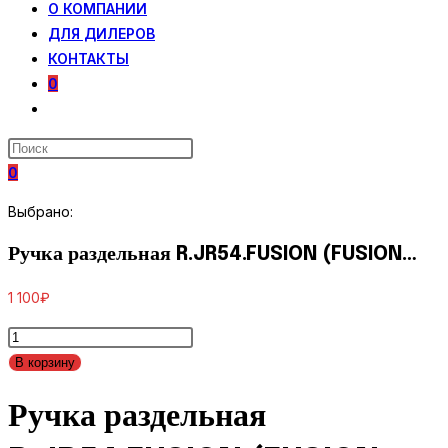
О КОМПАНИИ
ДЛЯ ДИЛЕРОВ
КОНТАКТЫ
0
ПЕРЕКЛЮЧИТЬ
ПОИСК
ПО
0
ВЕБ-
САЙТУ
Выбрано:
Ручка раздельная R.JR54.FUSION (FUSION…
1 100
₽
Количество
товара
В корзину
Ручка
Ручка раздельная
раздельная
R.JR54.FUSION