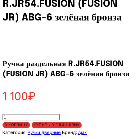
R.JR54.FUSION (FUSION
(FUSION
JR)
JR) ABG-6 зелёная бронза
ABG-
6
зелёная
бронза
Ручка раздельная R.JR54.FUSION
(FUSION JR) ABG-6 зелёная бронза
1 100
₽
Количество
товара
В КОРЗИНУ
КУПИТЬ В ОДИН КЛИК
Ручка
Категория:
Ручки дверные
Бренд:
Ajax