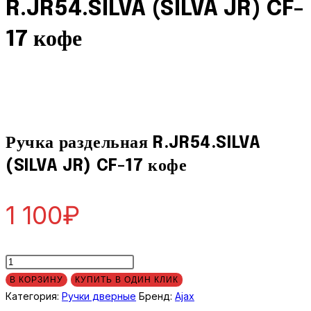
R.JR54.SILVA (SILVA JR) CF-
(SILVA
JR)
17 кофе
CF-
17
кофе
Ручка раздельная R.JR54.SILVA
(SILVA JR) CF-17 кофе
1 100
₽
Количество
товара
В КОРЗИНУ
КУПИТЬ В ОДИН КЛИК
Ручка
Категория:
Ручки дверные
Бренд:
Ajax