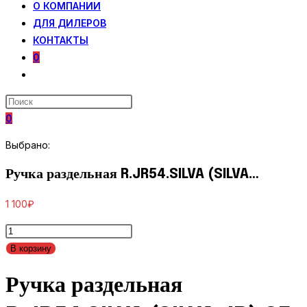
О КОМПАНИИ
ДЛЯ ДИЛЕРОВ
КОНТАКТЫ
0
ПЕРЕКЛЮЧИТЬ
ПОИСК
ПО
0
ВЕБ-
САЙТУ
Выбрано:
Ручка раздельная R.JR54.SILVA (SILVA…
1 100
₽
Количество
товара
В корзину
Ручка
Ручка раздельная
раздельная
R.JR54.SILVA