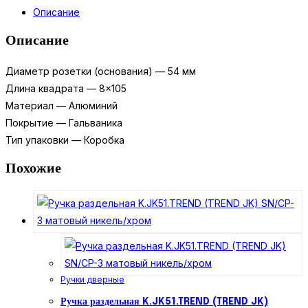
раздельная
Описание
R.JR54.SILVA
(SILVA
Описание
JR)
CF-
Диаметр розетки (основания) — 54 мм
17
Длина квадрата — 8×105
кофе
Материал — Алюминий
Покрытие — Гальваника
Тип упаковки — Коробка
Похожие
Ручки дверные
Ручка раздельная K.JK51.TREND (TREND JK)