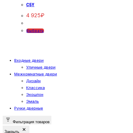
Опции
C5Y
можно
4 925
₽
выбрать
на
Этот
Выбрать
странице
товар
товара.
имеет
несколько
вариаций.
Входные двери
Уличные двери
Опции
Межкомнатные двери
можно
Дизайн
выбрать
Классика
на
Экошпон
странице
Эмаль
товара.
Ручки дверные
Фильтрация товаров
Закрыть