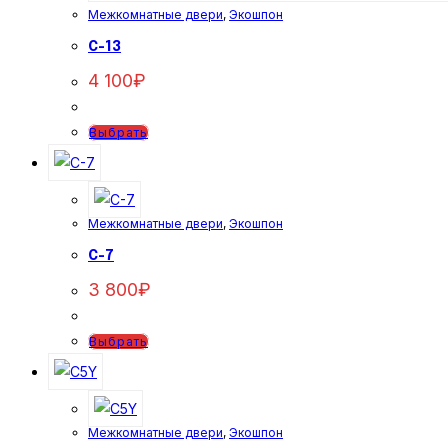
Межкомнатные двери
,
Экошпон
C-13
4 100
₽
Этот
Выбрать
товар
имеет
несколько
Межкомнатные двери
,
Экошпон
вариаций.
Опции
C-7
можно
3 800
₽
выбрать
на
Этот
Выбрать
странице
товар
товара.
имеет
несколько
Межкомнатные двери
,
Экошпон
вариаций.