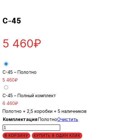
C-45
5 460
₽
C-45 – Полотно
5 460
₽
C-45 – Полный комплект
6 460
₽
Полотно + 2,5 коробки + 5 наличников
Комплектация
Полотно
Очистить
Количество
товара
В КОРЗИНУ
КУПИТЬ В ОДИН КЛИК