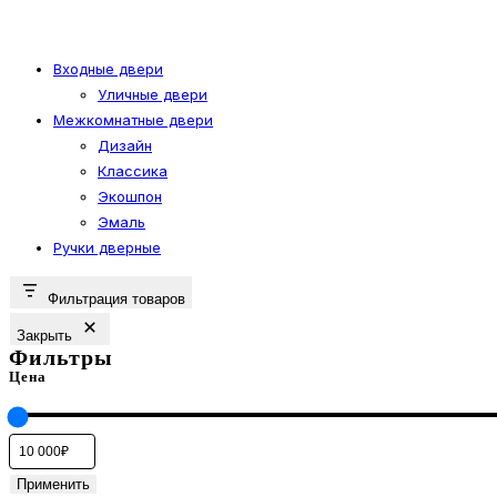
товара.
имеет
несколько
вариаций.
Входные двери
Уличные двери
Опции
Межкомнатные двери
можно
Дизайн
выбрать
Классика
на
Экошпон
странице
Эмаль
товара.
Ручки дверные
Фильтрация товаров
Закрыть
Фильтры
Цена
Применить