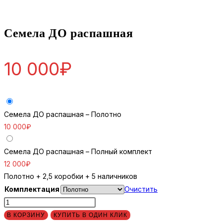
Семела ДО распашная
10 000
₽
Семела ДО распашная – Полотно
10 000
₽
Семела ДО распашная – Полный комплект
12 000
₽
Полотно + 2,5 коробки + 5 наличников
Комплектация
Очистить
Количество
товара
В КОРЗИНУ
КУПИТЬ В ОДИН КЛИК