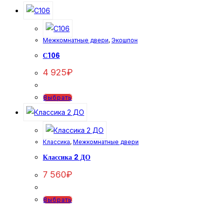
товар
имеет
несколько
Межкомнатные двери
,
Экошпон
вариаций.
Опции
С106
можно
4 925
₽
выбрать
на
Этот
Выбрать
странице
товар
товара.
имеет
несколько
Классика
,
Межкомнатные двери
вариаций.
Опции
Классика 2 ДО
можно
7 560
₽
выбрать
на
Этот
Выбрать
странице
товар