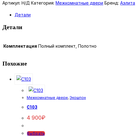
Семела
Артикул:
Н/Д
Категория:
Межкомнатные двери
Бренд:
Аэлита
ДО
Детали
распашная
Детали
Комплектация
Полный комплект, Полотно
Похожие
Межкомнатные двери
,
Экошпон
C103
4 900
₽
Этот
Выбрать