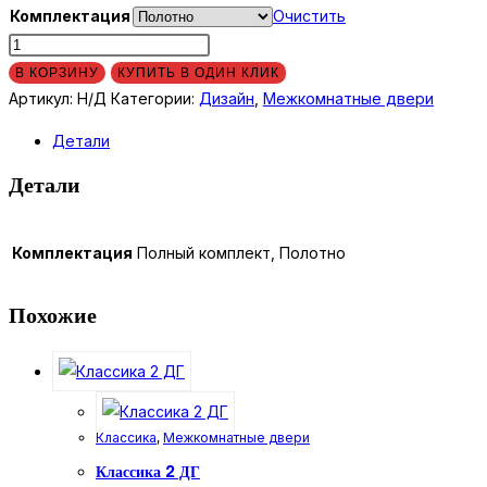
Комплектация
Очистить
Количество
товара
В КОРЗИНУ
КУПИТЬ В ОДИН КЛИК
Д328
Артикул:
Н/Д
Категории:
Дизайн
,
Межкомнатные двери
Детали
Детали
Комплектация
Полный комплект, Полотно
Похожие
Классика
,
Межкомнатные двери
Классика 2 ДГ