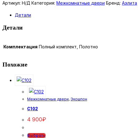
Лондон
Артикул:
Н/Д
Категория:
Межкомнатные двери
Бренд:
Аэлита
ДО
Детали
распашная
Детали
Комплектация
Полный комплект, Полотно
Похожие
Межкомнатные двери
,
Экошпон
C102
4 900
₽
Этот
Выбрать