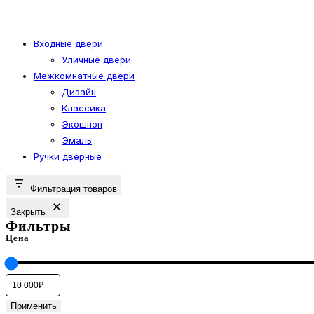
товара.
имеет
несколько
вариаций.
Входные двери
Уличные двери
Опции
Межкомнатные двери
можно
Дизайн
выбрать
Классика
на
Экошпон
странице
Эмаль
товара.
Ручки дверные
Фильтрация товаров
Закрыть
Фильтры
Цена
Применить