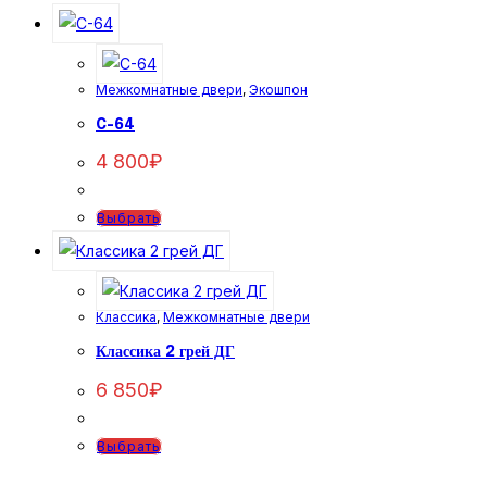
товар
имеет
несколько
Межкомнатные двери
,
Экошпон
вариаций.
Опции
C-64
можно
4 800
₽
выбрать
на
Этот
Выбрать
странице
товар
товара.
имеет
несколько
Классика
,
Межкомнатные двери
вариаций.
Опции
Классика 2 грей ДГ
можно
6 850
₽
выбрать
на
Этот
Выбрать
странице
товар