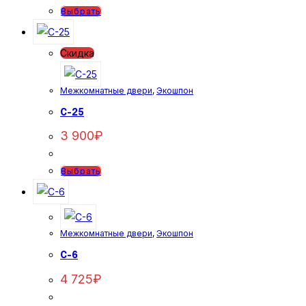
Этот
Выбрать
товар
имеет
Скидка
несколько
вариаций.
Межкомнатные двери
,
Экошпон
Опции
можно
C-25
выбрать
3 900
₽
на
странице
Этот
Выбрать
товара.
товар
имеет
несколько
Межкомнатные двери
,
Экошпон
вариаций.
Опции
C-6
можно
4 725
₽
выбрать