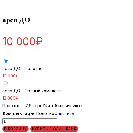
арса ДО
10 000
₽
арса ДО – Полотно
10 000
₽
арса ДО – Полный комплект
12 000
₽
Полотно + 2,5 коробки + 5 наличников
Комплектация
Полотно
Очистить
Количество
товара
В КОРЗИНУ
КУПИТЬ В ОДИН КЛИК