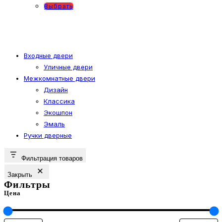
на
Этот
Выбрать
странице
товар
товара.
имеет
несколько
вариаций.
Входные двери
Уличные двери
Опции
Межкомнатные двери
можно
Дизайн
выбрать
Классика
на
Экошпон
странице
Эмаль
товара.
Ручки дверные
Фильтрация товаров
Закрыть
Фильтры
Цена